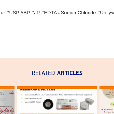
Eur #USP #BP #JP #EDTA #SodiumChloride #Unityw
ARTICLES
RELATED