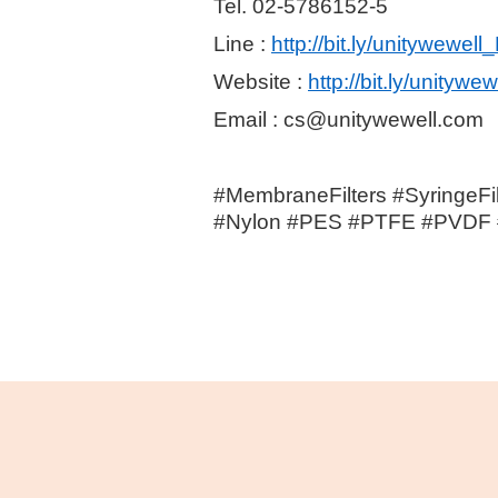
Tel. 02-5786152-5
Line :
http://bit.ly/unitywewel
Website :
http://bit.ly/unityw
Email : cs@unitywewell.com
#MembraneFilters #SyringeFil
#Nylon #PES #PTFE #PVDF #