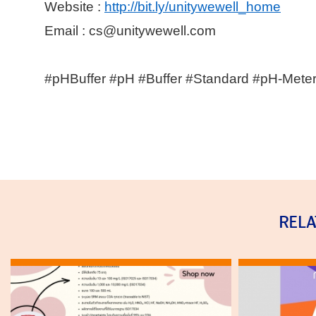
Website :
http://bit.ly/unitywewell_home
Email : cs@unitywewell.com
#pHBuffer #pH #Buffer #Standard #pH
-
Meter
REL